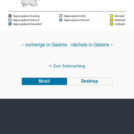
« vorherige in Galerie
nächste in Galerie »
Zum Seitenanfang
Mobil
Desktop