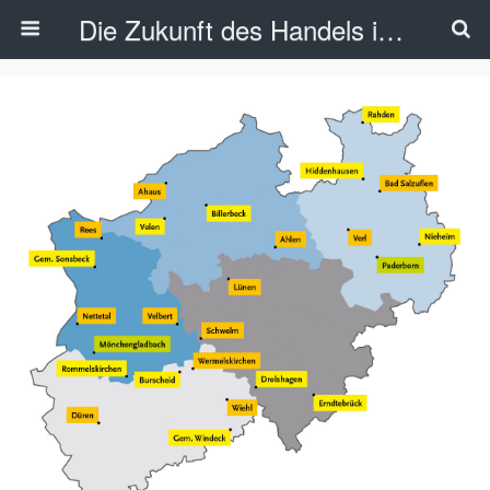
Die Zukunft des Handels in NRW – Perspektiven von Konsumenten, Einzelhandel und Kommunen