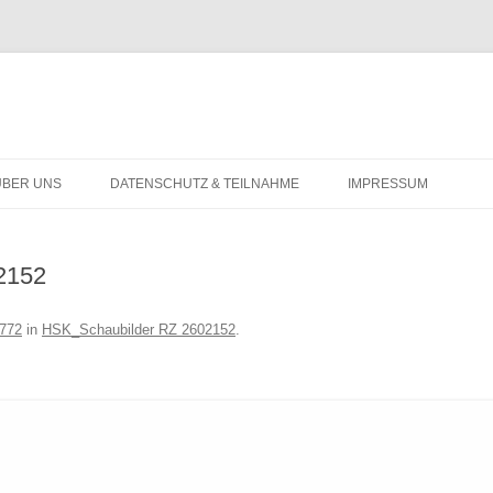
Zum
Inhalt
ÜBER UNS
DATENSCHUTZ & TEILNAHME
IMPRESSUM
springen
2152
1772
in
HSK_Schaubilder RZ 2602152
.